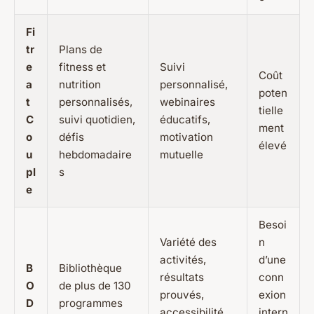
Fi
tr
Plans de
e
fitness et
Suivi
Coût
a
nutrition
personnalisé,
poten
t
personnalisés,
webinaires
tielle
C
suivi quotidien,
éducatifs,
ment
o
défis
motivation
élevé
u
hebdomadaire
mutuelle
pl
s
e
Besoi
Variété des
n
activités,
d’une
B
Bibliothèque
résultats
conn
O
de plus de 130
prouvés,
exion
D
programmes
accessibilité
intern