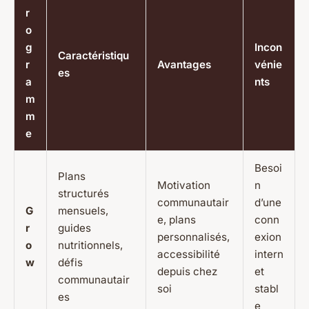
r
o
g
Incon
Caractéristiqu
r
Avantages
vénie
es
a
nts
m
m
e
Besoi
Plans
Motivation
n
structurés
communautair
d’une
G
mensuels,
e, plans
conn
r
guides
personnalisés,
exion
o
nutritionnels,
accessibilité
intern
w
défis
depuis chez
et
communautair
soi
stabl
es
e